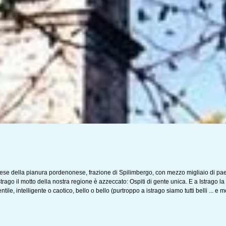
ese della pianura pordenonese, frazione di Spilimbergo, con mezzo migliaio di paesan
rago il motto della nostra regione è azzeccato: Ospiti di gente unica. E a Istrago 
ile, intelligente o caotico, bello o bello (purtroppo a istrago siamo tutti belli ... e m