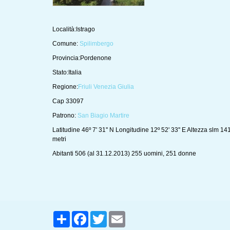
Località:Istrago
Comune:
Spilimbergo
Provincia:Pordenone
Stato:Italia
Regione:
Friuli Venezia Giulia
Cap 33097
Patrono:
San Biagio Martire
Latitudine 46º 7' 31'' N Longitudine 12º 52' 33'' E Altezza slm 14
metri
Abitanti 506 (al 31.12.2013) 255 uomini, 251 donne
Share
Facebook
Twitter
Email