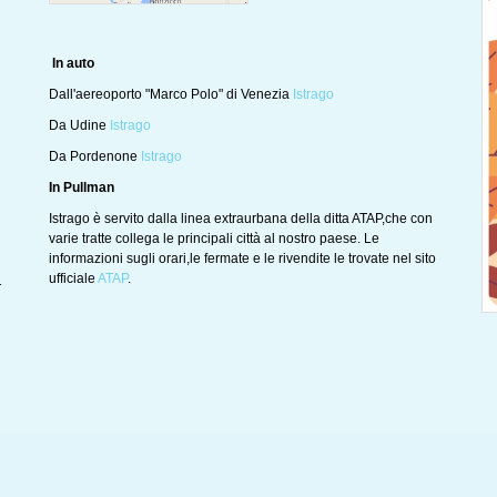
In auto
Dall'aereoporto "Marco Polo" di Venezia
Istrago
Da Udine
Istrago
Da Pordenone
Istrago
In Pullman
Istrago è servito dalla linea extraurbana della ditta ATAP,che con
varie tratte collega le principali città al nostro paese. Le
informazioni sugli orari,le fermate e le rivendite le trovate nel sito
ufficiale
ATAP
.
1